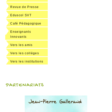
Revue de Presse
Eduscol SVT
Café Pédagogique
Enseignants
Innovants
Vers les amis
Vers les collèges
Vers les institutions
PARTENARIATS