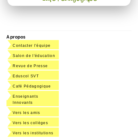
A propos
Contacter l'équipe
Salon de l'éducation
Revue de Presse
Eduscol SVT
Café Pédagogique
Enseignants
Innovants
Vers les amis
Vers les collèges
Vers les institutions