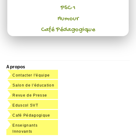
PSC 1
Humour
Café Pédagogique
A propos
Contacter l'équipe
Salon de l'éducation
Revue de Presse
Eduscol SVT
Café Pédagogique
Enseignants
Innovants