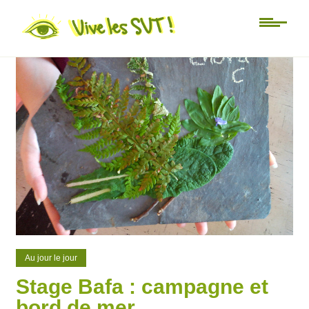
0
0
Au jour le jour
Stage Bafa : campagne et
bord de mer