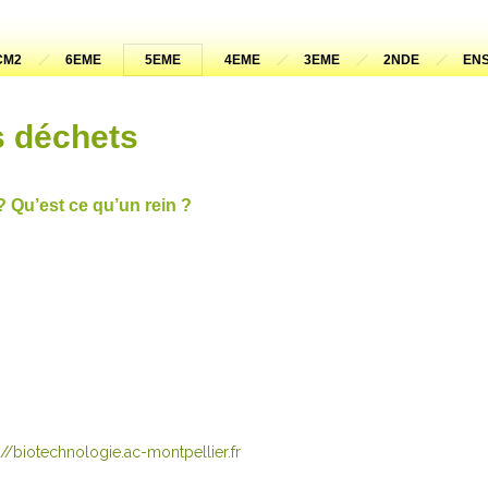
CM2
6EME
5EME
4EME
3EME
2NDE
ENS
s déchets
? Qu’est ce qu’un rein ?
://biotechnologie.ac-montpellier.fr