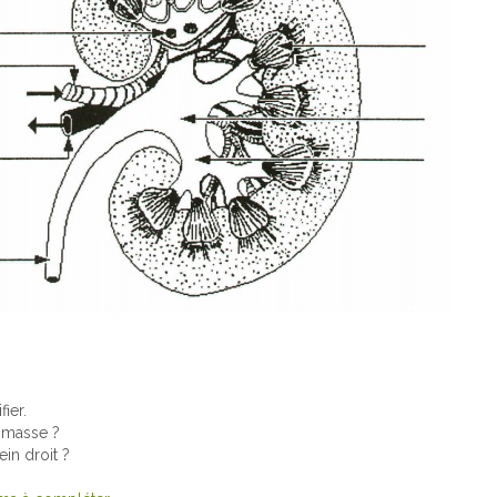
fier.
a masse ?
in droit ?