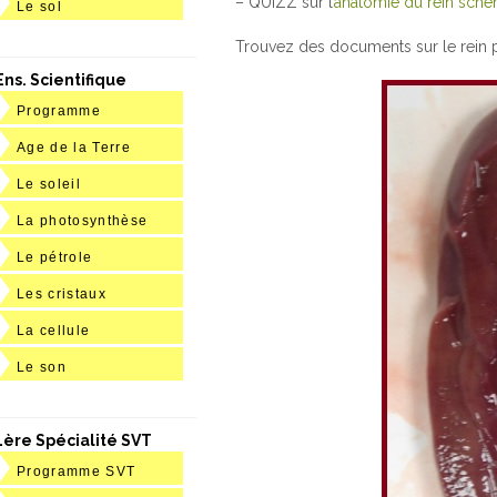
– QUIZZ sur l’
anatomie du rein
sché
Le sol
Trouvez des documents sur le rein po
Ens. Scientifique
Programme
Age de la Terre
Le soleil
La photosynthèse
Le pétrole
Les cristaux
La cellule
Le son
1ère Spécialité SVT
Programme SVT