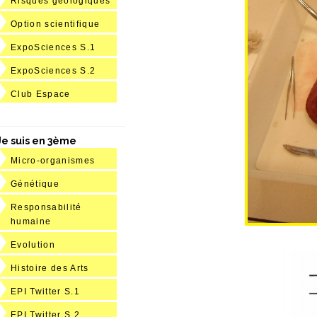
Risques géologiques
Option scientifique
ExpoSciences S.1
ExpoSciences S.2
Club Espace
Je suis en 3ème
Micro-organismes
Génétique
Responsabilité
humaine
Evolution
Histoire des Arts
EPI Twitter S.1
EPI Twitter S.2