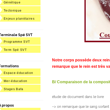
Génétique
Tectonique
Enjeux planètaires
Terminale Spé SVT
Programme SVT
Term Spé SVT
Notre corps possède deux reins 
Formations
remarque que le rein est très va
Espace-éducation
Mer-éducation
B/ Comparaison de la compositio
Stages Bafa
étude de document dans le livre
A propos
–> on remarque que le sang sortant d