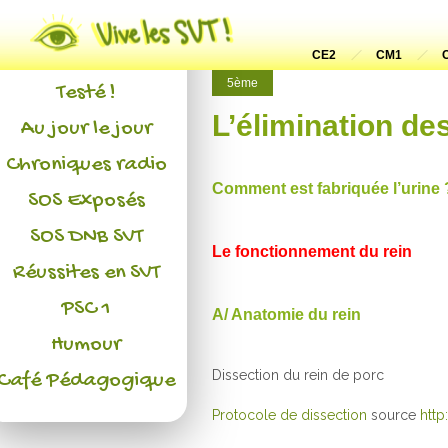
Actualités
L'association
CE2
CM1
5ème
Testé !
L’élimination de
Au jour le jour
Chroniques radio
Comment est fabriquée l’urine 
SOS Exposés
SOS DNB SVT
Le fonctionnement du rein
Réussites en SVT
PSC 1
A/ Anatomie du rein
Humour
Dissection du rein de porc
Café Pédagogique
Protocole de dissection
source
http