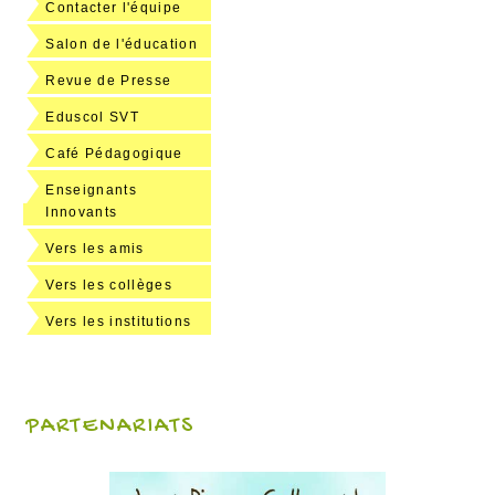
Contacter l'équipe
Salon de l'éducation
Revue de Presse
Eduscol SVT
Café Pédagogique
Enseignants
Innovants
Vers les amis
Vers les collèges
Vers les institutions
PARTENARIATS