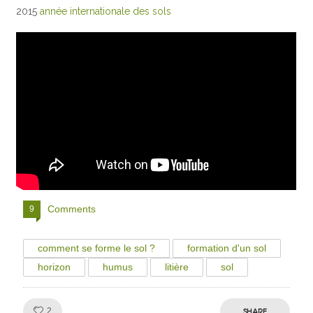
2015
année internationale des sols
Comments
9
comment se forme le sol ?
formation d'un sol
horizon
humus
litière
sol
Like!
SHARE
2