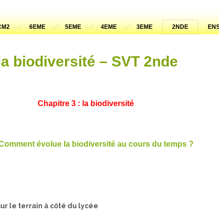
CM2
6EME
5EME
4EME
3EME
2NDE
ENS
la biodiversité – SVT 2nde
Chapitre 3 : la biodiversité
? Comment évolue la biodiversité au cours du temps ?
ur le terrain à côté du lycée