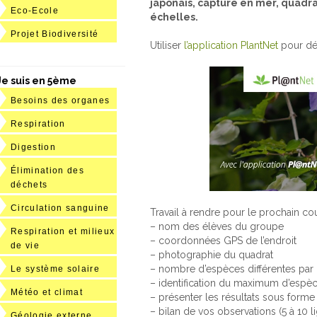
japonais, capture en mer, quadra
Eco-Ecole
échelles.
Projet Biodiversité
Utiliser
l’application PlantNet
pour dé
Je suis en 5ème
Besoins des organes
Respiration
Digestion
Élimination des
déchets
Circulation sanguine
Travail à rendre pour le prochain cou
– nom des élèves du groupe
Respiration et milieux
– coordonnées GPS de l’endroit
de vie
– photographie du quadrat
– nombre d’espèces différentes par
Le système solaire
– identification du maximum d’espèce
Météo et climat
– présenter les résultats sous forme
– bilan de vos observations (5 à 10 l
Géologie externe