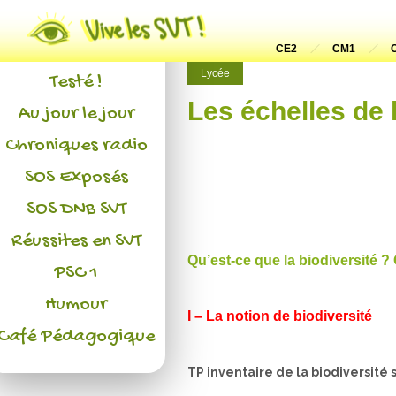
Actualités
L'association
CE2
CM1
Lycée
Testé !
Les échelles de 
Au jour le jour
Chroniques radio
SOS Exposés
SOS DNB SVT
Réussites en SVT
Qu’est-ce que la biodiversité 
PSC 1
Humour
I – La notion de biodiversité
Café Pédagogique
TP inventaire de la biodiversité s