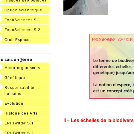
Risques géologiques
Option scientifique
ExpoSciences S.1
ExpoSciences S.2
Club Espace
Je suis en 3ème
Micro-organismes
Génétique
Responsabilité
humaine
Evolution
Histoire des Arts
II – Les échelles de la biodivers
EPI Twitter S.1
EPI Twitter S.2