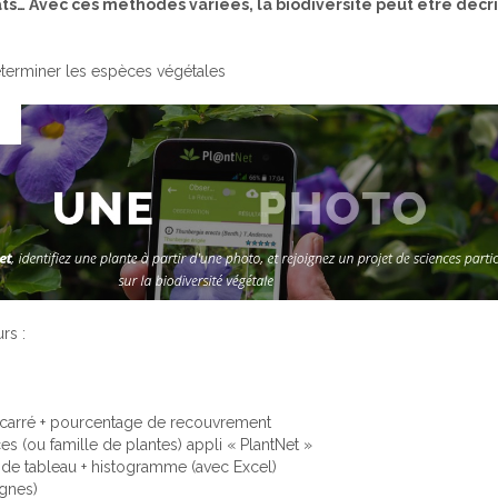
ts… Avec ces méthodes variées, la biodiversité peut être décri
terminer les espèces végétales
rs :
 carré + pourcentage de recouvrement
s (ou famille de plantes) appli « PlantNet »
 de tableau + histogramme (avec Excel)
ignes)