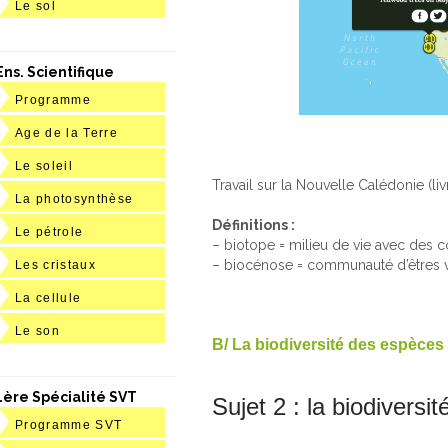
Le sol
Ens. Scientifique
Programme
Age de la Terre
Le soleil
Travail sur la Nouvelle Calédonie (li
La photosynthèse
Définitions :
Le pétrole
– biotope = milieu de vie avec des 
– biocénose = communauté d’êtres vi
Les cristaux
La cellule
Le son
B/ La biodiversité des espèces
1ère Spécialité SVT
Sujet 2 : la biodivers
Programme SVT