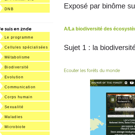
Exposé par binôme sur
DNB
A/La biodiversité des écosyst
Je suis en 2nde
Le programme
Sujet 1 : la biodiversi
Cellules spécialisées
Métabolisme
Biodiversité
Ecouter les forêts du monde
Evolution
Communication
Corps humain
Sexualité
Maladies
Microbiote