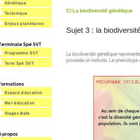
Génétique
C/ La biodiversité génétique
Tectonique
Enjeux planètaires
Sujet 3 : la biodiversi
Terminale Spé SVT
Programme SVT
La biodiversité génétique représente
possède un individu. Le phénotype c
Term Spé SVT
Formations
Espace-éducation
Mer-éducation
Stages Bafa
A propos