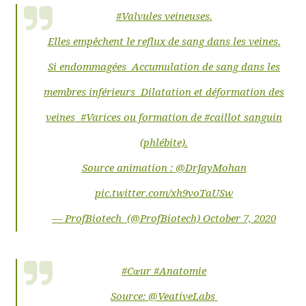
#Valvules
veineuses.
Elles empêchent le reflux de sang dans les veines.
Si endommagées
Accumulation de sang dans les
membres inférieurs
Dilatation et déformation des
veines
#Varices
ou formation de
#caillot
sanguin
(phlébite).
Source animation :
@DrJayMohan
pic.twitter.com/xh9voTaUSw
— ProfBiotech
(@ProfBiotech)
October 7, 2020
#Cœur
#Anatomie
Source:
@VeativeLabs