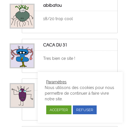
abibatou
18/20 trop cool
CACA DU 31
Tres bien ce site !
Paramètres
coco
Nous utilisons des cookies pour nous
permettre de continuer à faire vivre
Un grand merci, ce site est génial. Il
notre site.
m’a permit de mieux comprendre
ACCEPTER
REFUSER
ma leçon et de l’approfondir.