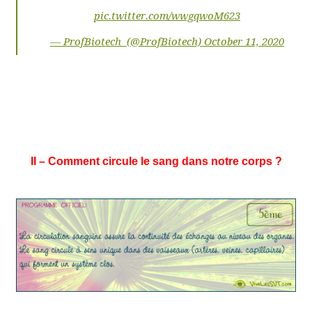
pic.twitter.com/wwgqwoM623
— ProfBiotech
(@ProfBiotech)
October 11, 2020
II – Comment circule le sang dans notre corps ?