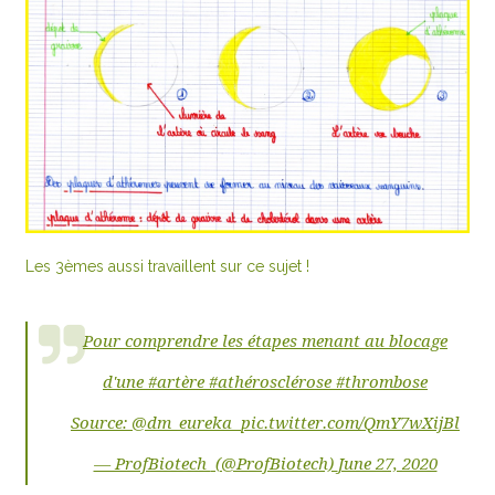
Les 3èmes aussi travaillent sur ce sujet !
Pour comprendre les étapes menant au blocage
d'une
#artère
#athérosclérose
#thrombose
Source:
@dm_eureka
pic.twitter.com/QmY7wXijBl
— ProfBiotech
(@ProfBiotech)
June 27, 2020