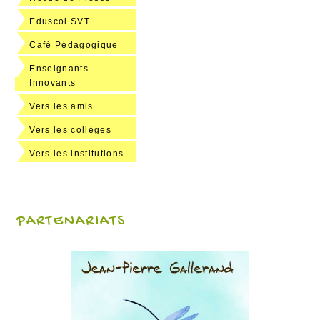
Eduscol SVT
Café Pédagogique
Enseignants
Innovants
Vers les amis
Vers les collèges
Vers les institutions
PARTENARIATS