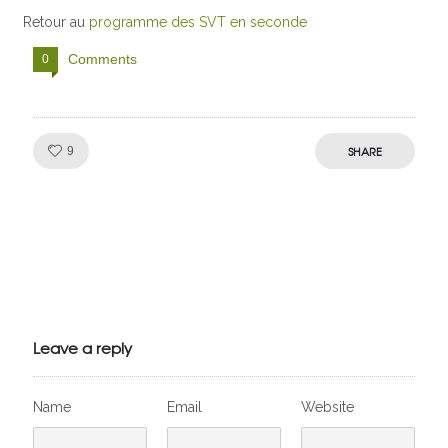
Retour au
programme des SVT en seconde
Comments
0
Like!
SHARE
9
Julien de
VivelesSVT.com
Leave a reply
Name
Email
Website