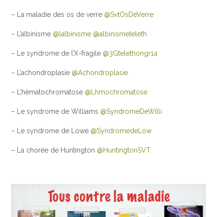
– La maladie des os de verre
@SvtOsDeVerre
– L’albinisme
@lalbinisme
@albinismeteleth
– Le syndrome de l’X-fragile
@3Gtelethongr14
– L’achondroplasie
@Achondroplasie
– L’hématochromatose
@Lhmochromatose
– Le syndrome de Williams
@SyndromeDeWilli
– Le syndrome de Lowe
@SyndromedeLow
– La chorée de Huntington
@HuntingtonSVT