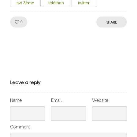
svt 3ème
téléthon
twitter
Like!
SHARE
0
Julien de
VivelesSVT.com
Leave a reply
Name
Email
Website
Comment