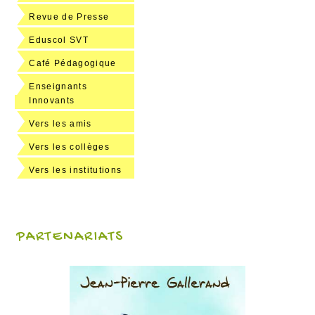
Revue de Presse
Eduscol SVT
Café Pédagogique
Enseignants
Innovants
Vers les amis
Vers les collèges
Vers les institutions
PARTENARIATS