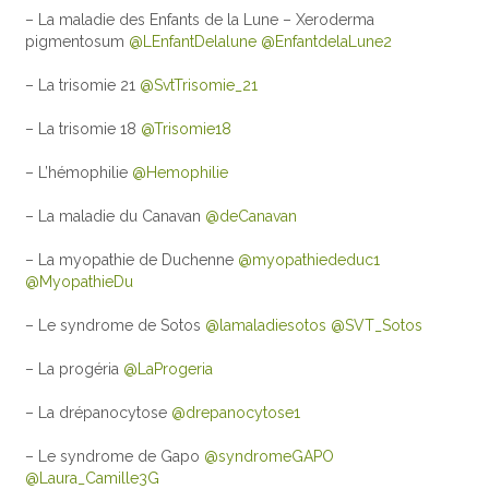
– La maladie des Enfants de la Lune – Xeroderma
pigmentosum
@LEnfantDelalune
@EnfantdelaLune2
– La trisomie 21
@SvtTrisomie_21
– La trisomie 18
@Trisomie18
– L’hémophilie
@Hemophilie
– La maladie du Canavan
@deCanavan
– La myopathie de Duchenne
@myopathiededuc1
@MyopathieDu
– Le syndrome de Sotos
@lamaladiesotos
@SVT_Sotos
– La progéria
@LaProgeria
– La drépanocytose
@drepanocytose1
– Le syndrome de Gapo
@syndromeGAPO
@Laura_Camille3G