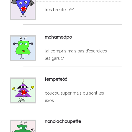
très bn site! :)^^
mohamedpo
j’ai compris mais pas d’exercices
les gars :/
tempete66
coucou super mais ou sont les
exos
nonolachoupette