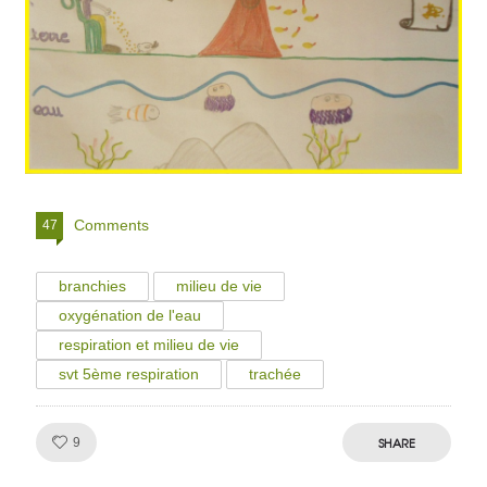
Comments
47
branchies
milieu de vie
oxygénation de l'eau
respiration et milieu de vie
svt 5ème respiration
trachée
Like!
SHARE
9