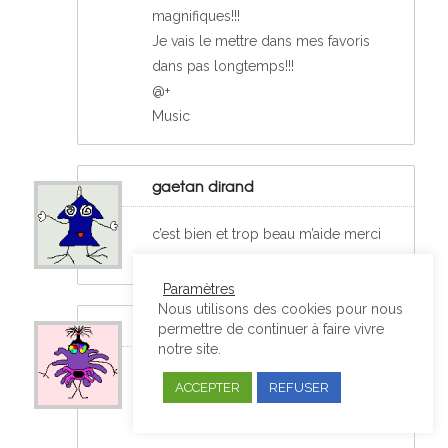
magnifiques!!!
Je vais le mettre dans mes favoris
dans pas longtemps!!!
@+
Music
gaetan dirand
c’est bien et trop beau m’aide merci
Paramètres
Nous utilisons des cookies pour nous
lola
permettre de continuer à faire vivre
notre site.
je trouve que c’est trop beau et sa
ACCEPTER
REFUSER
m’aide beaucoup merci de votre
comprehension