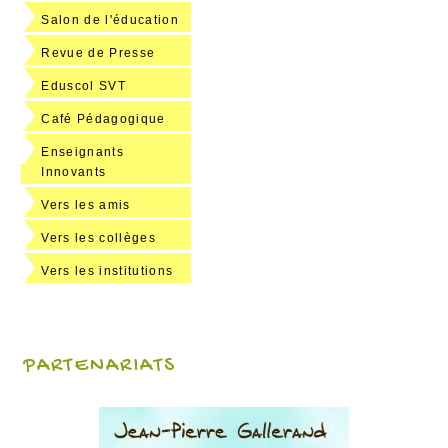
Salon de l'éducation
Revue de Presse
Eduscol SVT
Café Pédagogique
Enseignants
Innovants
Vers les amis
Vers les collèges
Vers les institutions
PARTENARIATS