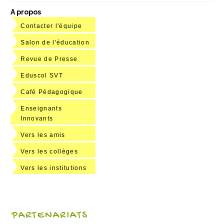
A propos
Contacter l'équipe
Salon de l'éducation
Revue de Presse
Eduscol SVT
Café Pédagogique
Enseignants
Innovants
Vers les amis
Vers les collèges
Vers les institutions
PARTENARIATS