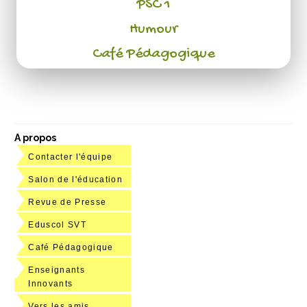
PSC 1
Humour
Café Pédagogique
A propos
Contacter l'équipe
Salon de l'éducation
Revue de Presse
Eduscol SVT
Café Pédagogique
Enseignants
Innovants
Vers les amis