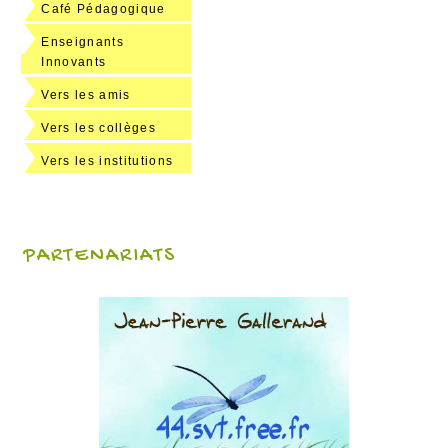
Café Pédagogique
Enseignants
Innovants
Vers les amis
Vers les collèges
Vers les institutions
PARTENARIATS