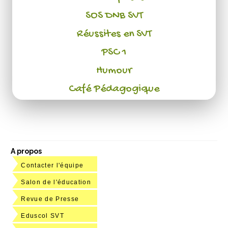
SOS DNB SVT
Réussites en SVT
PSC 1
Humour
Café Pédagogique
A propos
Contacter l'équipe
Salon de l'éducation
Revue de Presse
Eduscol SVT