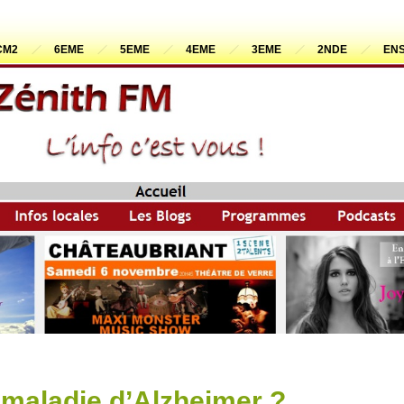
CM2
6EME
5EME
4EME
3EME
2NDE
ENS
 maladie d’Alzheimer ?