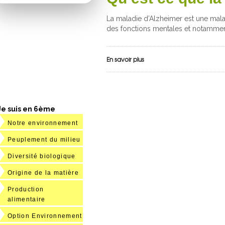
La maladie d’Alzheimer est une malad
des fonctions mentales et notammen
En savoir plus
Je suis en 6ème
Notre environnement
Peuplement du milieu
Diversité biologique
Origine de la matière
Production
alimentaire
Option Environnement