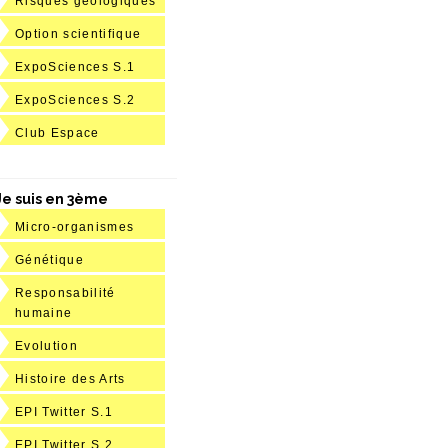
Risques géologiques
Option scientifique
ExpoSciences S.1
ExpoSciences S.2
Club Espace
Je suis en 3ème
Micro-organismes
Génétique
Responsabilité
humaine
Evolution
Histoire des Arts
EPI Twitter S.1
EPI Twitter S.2