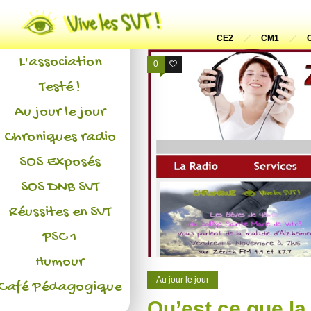
Actualités
CE2
CM1
L'association
0
1
Testé !
Au jour le jour
Chroniques radio
SOS Exposés
SOS DNB SVT
Réussites en SVT
PSC 1
Humour
Au jour le jour
Café Pédagogique
Qu’est ce que la