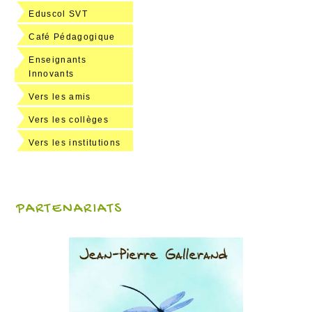
Eduscol SVT
Café Pédagogique
Enseignants
Innovants
Vers les amis
Vers les collèges
Vers les institutions
PARTENARIATS