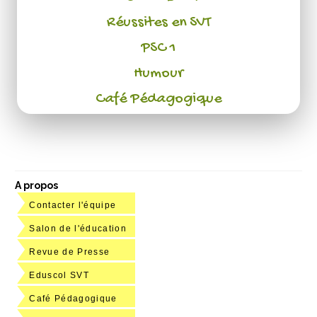
Réussites en SVT
PSC 1
Humour
Café Pédagogique
A propos
Contacter l'équipe
Salon de l'éducation
Revue de Presse
Eduscol SVT
Café Pédagogique