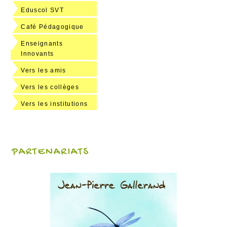
Eduscol SVT
Café Pédagogique
Enseignants
Innovants
Vers les amis
Vers les collèges
Vers les institutions
PARTENARIATS