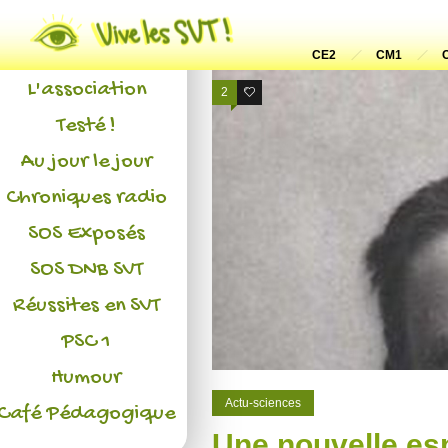
Actualités
CE2
CM1
L'association
2
1
Testé !
Au jour le jour
Chroniques radio
SOS Exposés
SOS DNB SVT
Réussites en SVT
PSC 1
Humour
Actu-sciences
Café Pédagogique
Une nouvelle esp