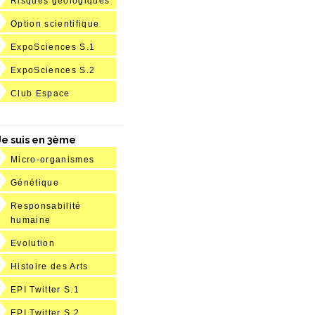
Risques géologiques
Option scientifique
ExpoSciences S.1
ExpoSciences S.2
Club Espace
Je suis en 3ème
Micro-organismes
Génétique
Responsabilité
humaine
Evolution
Histoire des Arts
EPI Twitter S.1
EPI Twitter S.2