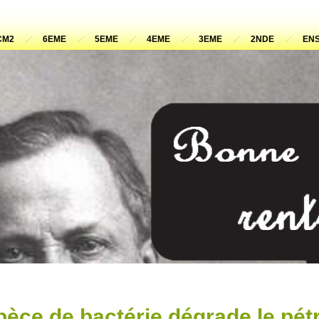
CM2
6EME
5EME
4EME
3EME
2NDE
ENS
èce de bactérie dégrade le pét