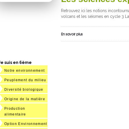
Retrouvez ici les notions incontourn
volcans et les séismes en cycle 3 L
En savoir plus
Je suis en 6ème
Notre environnement
Peuplement du milieu
Diversité biologique
Origine de la matière
Production
alimentaire
Option Environnement