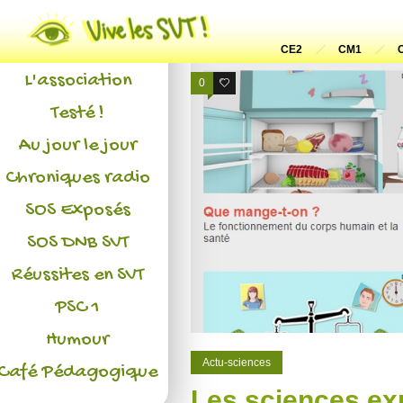
Actualités
CE2
CM1
L'association
0
0
Testé !
Au jour le jour
Chroniques radio
SOS Exposés
SOS DNB SVT
Réussites en SVT
PSC 1
Humour
Actu-sciences
Café Pédagogique
Les sciences ex