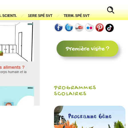
. SCIENTI.
1ERE SPÉ SVT
TERM. SPÉ SVT
PROGRAMMES
SCOLAIRES
–