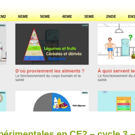
CM2
6EME
5EME
4EME
3EME
2NDE
ENS
périmentales en CE2 – cycle 3 