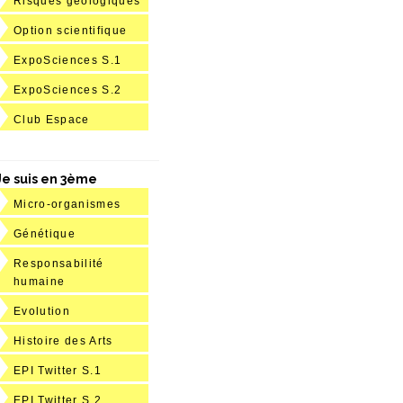
Risques géologiques
Option scientifique
ExpoSciences S.1
ExpoSciences S.2
Club Espace
Je suis en 3ème
Micro-organismes
Génétique
Responsabilité
humaine
Evolution
Histoire des Arts
EPI Twitter S.1
EPI Twitter S.2