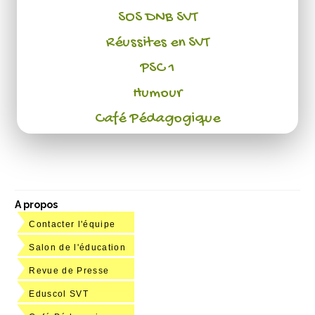
SOS DNB SVT
Réussites en SVT
PSC 1
Humour
Café Pédagogique
A propos
Contacter l'équipe
Salon de l'éducation
Revue de Presse
Eduscol SVT