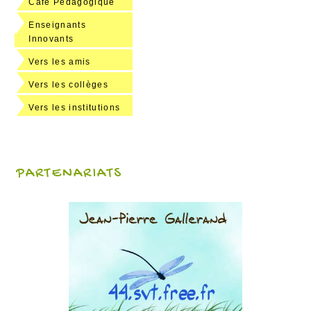
Café Pédagogique
Enseignants
Innovants
Vers les amis
Vers les collèges
Vers les institutions
PARTENARIATS