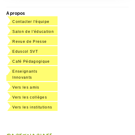
A propos
Contacter l'équipe
Salon de l'éducation
Revue de Presse
Eduscol SVT
Café Pédagogique
Enseignants
Innovants
Vers les amis
Vers les collèges
Vers les institutions