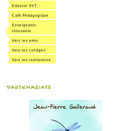
Eduscol SVT
Café Pédagogique
Enseignants
Innovants
Vers les amis
Vers les collèges
Vers les institutions
PARTENARIATS