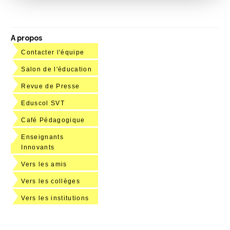
A propos
Contacter l'équipe
Salon de l'éducation
Revue de Presse
Eduscol SVT
Café Pédagogique
Enseignants
Innovants
Vers les amis
Vers les collèges
Vers les institutions