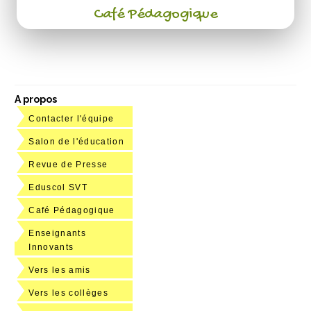
Café Pédagogique
A propos
Contacter l'équipe
Salon de l'éducation
Revue de Presse
Eduscol SVT
Café Pédagogique
Enseignants
Innovants
Vers les amis
Vers les collèges