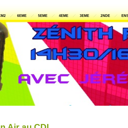
CM2
6EME
5EME
4EME
3EME
2NDE
ENS
n Air au CDI