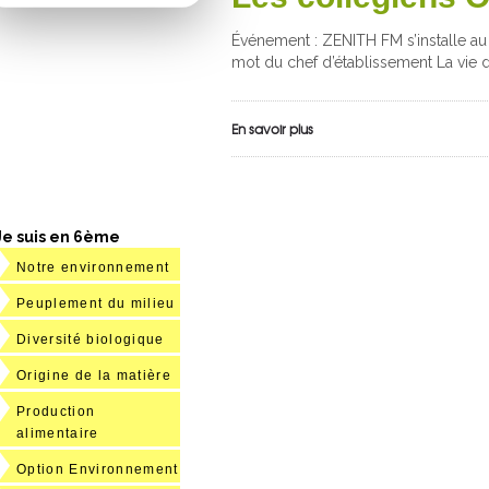
Événement : ZENITH FM s’installe a
mot du chef d’établissement La vie 
En savoir plus
Je suis en 6ème
Notre environnement
Peuplement du milieu
Diversité biologique
Origine de la matière
Production
alimentaire
Option Environnement