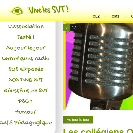
Actualités
CE2
CM1
L'association
0
0
Testé !
Au jour le jour
Chroniques radio
SOS Exposés
SOS DNB SVT
Réussites en SVT
PSC 1
Humour
Au jour le jour
Café Pédagogique
Les collégiens O