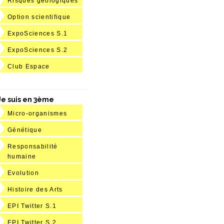
Risques géologiques
Option scientifique
ExpoSciences S.1
ExpoSciences S.2
Club Espace
Je suis en 3ème
Micro-organismes
Génétique
Responsabilité
humaine
Evolution
Histoire des Arts
EPI Twitter S.1
EPI Twitter S.2