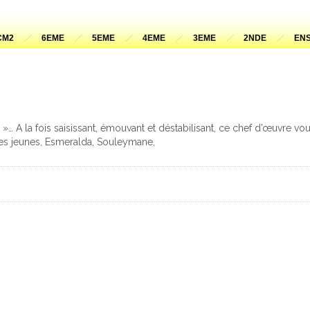
CM2
6EME
5EME
4EME
3EME
2NDE
ENS
»… A la fois saisissant, émouvant et déstabilisant, ce chef d’œuvre v
Ces jeunes, Esmeralda, Souleymane,