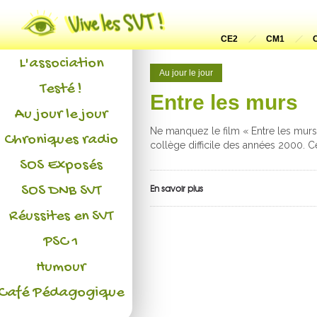
Actualités
CE2
CM1
L'association
Au jour le jour
Testé !
Entre les murs
Au jour le jour
Ne manquez le film « Entre les murs 
Chroniques radio
collège difficile des années 2000. 
SOS Exposés
SOS DNB SVT
En savoir plus
Réussites en SVT
PSC 1
Humour
Café Pédagogique