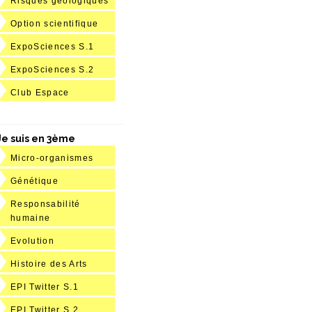
Risques géologiques
Option scientifique
ExpoSciences S.1
ExpoSciences S.2
Club Espace
Je suis en 3ème
Micro-organismes
Génétique
Responsabilité
humaine
Evolution
Histoire des Arts
EPI Twitter S.1
EPI Twitter S.2