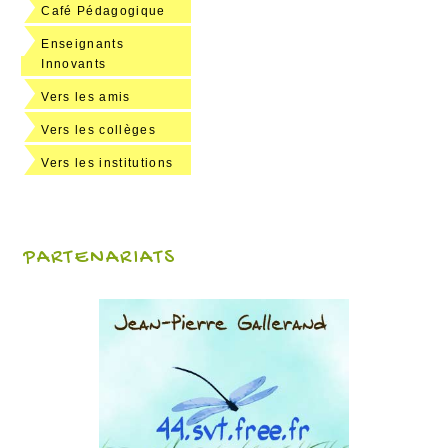
Café Pédagogique
Enseignants
Innovants
Vers les amis
Vers les collèges
Vers les institutions
PARTENARIATS