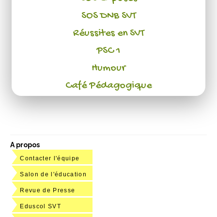
SOS DNB SVT
Réussites en SVT
PSC 1
Humour
Café Pédagogique
A propos
Contacter l'équipe
Salon de l'éducation
Revue de Presse
Eduscol SVT