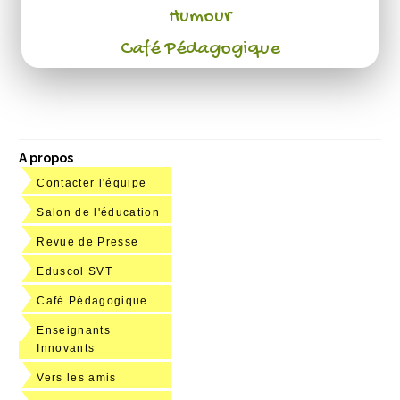
Humour
Café Pédagogique
A propos
Contacter l'équipe
Salon de l'éducation
Revue de Presse
Eduscol SVT
Café Pédagogique
Enseignants
Innovants
Vers les amis