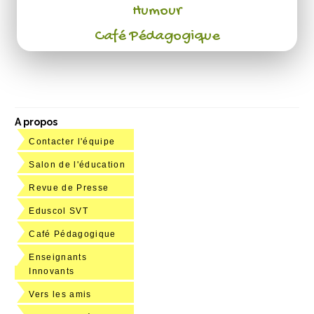
Humour
Café Pédagogique
A propos
Contacter l'équipe
Salon de l'éducation
Revue de Presse
Eduscol SVT
Café Pédagogique
Enseignants
Innovants
Vers les amis