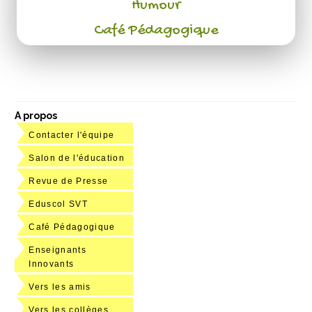
Humour
Café Pédagogique
A propos
Contacter l'équipe
Salon de l'éducation
Revue de Presse
Eduscol SVT
Café Pédagogique
Enseignants
Innovants
Vers les amis
Vers les collèges