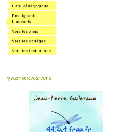
Café Pédagogique
Enseignants
Innovants
Vers les amis
Vers les collèges
Vers les institutions
PARTENARIATS