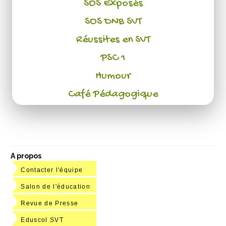
SOS Exposés
SOS DNB SVT
Réussites en SVT
PSC 1
Humour
Café Pédagogique
A propos
Contacter l'équipe
Salon de l'éducation
Revue de Presse
Eduscol SVT