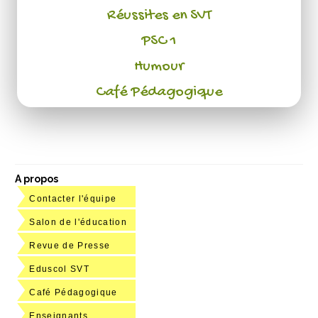
Réussites en SVT
PSC 1
Humour
Café Pédagogique
A propos
Contacter l'équipe
Salon de l'éducation
Revue de Presse
Eduscol SVT
Café Pédagogique
Enseignants