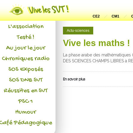
Actualités
CE2
CM1
L'association
Actu-sciences
Testé !
Vive les maths !
Au jour le jour
La phase arabe des mathématiques (
Chroniques radio
DES SCIENCES CHAMPS LIBRES à REN
SOS Exposés
SOS DNB SVT
En savoir plus
Réussites en SVT
PSC 1
Humour
Café Pédagogique