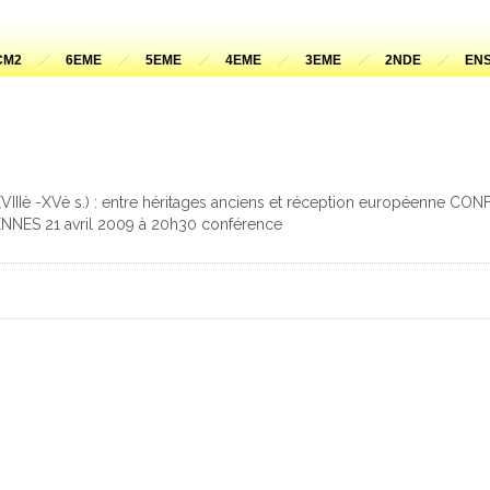
CM2
6EME
5EME
4EME
3EME
2NDE
ENS
VIIIè -XVè s.) : entre héritages anciens et réception européenne C
NES 21 avril 2009 à 20h30 conférence