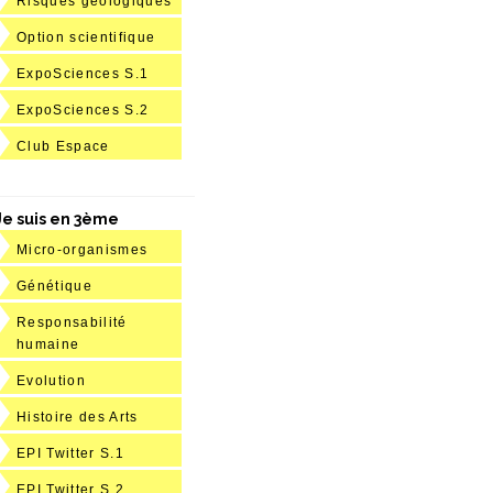
Risques géologiques
Option scientifique
ExpoSciences S.1
ExpoSciences S.2
Club Espace
Je suis en 3ème
Micro-organismes
Génétique
Responsabilité
humaine
Evolution
Histoire des Arts
EPI Twitter S.1
EPI Twitter S.2