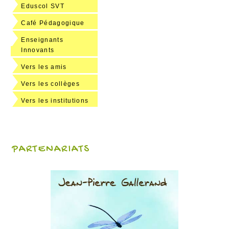
Eduscol SVT
Café Pédagogique
Enseignants
Innovants
Vers les amis
Vers les collèges
Vers les institutions
PARTENARIATS