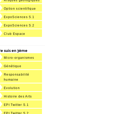
Risques géologiques
Option scientifique
ExpoSciences S.1
ExpoSciences S.2
Club Espace
Je suis en 3ème
Micro-organismes
Génétique
Responsabilité
humaine
Evolution
Histoire des Arts
EPI Twitter S.1
EPI Twitter S.2