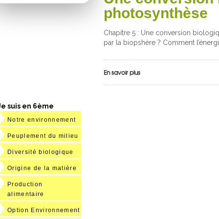
photosynthèse
Chapitre 5 : Une conversion biologiq
par la biopshère ? Comment l’énerg
En savoir plus
Je suis en 6ème
Notre environnement
Peuplement du milieu
Diversité biologique
Origine de la matière
Production
alimentaire
Option Environnement