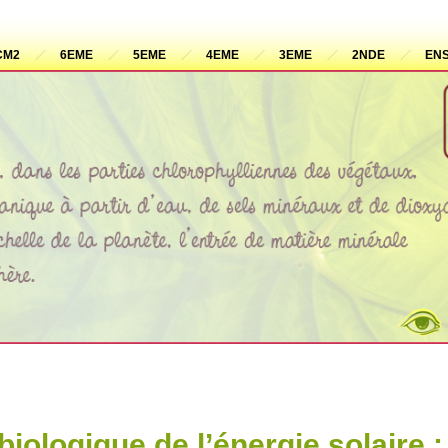
CM2
6EME
5EME
4EME
3EME
2NDE
ENS
iologique de l’énergie solaire :