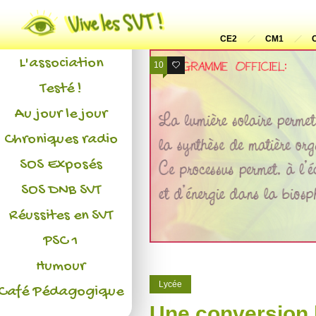
Actualités
CE2
CM1
L'association
10
2
Testé !
Au jour le jour
Chroniques radio
SOS Exposés
SOS DNB SVT
Réussites en SVT
PSC 1
Humour
Lycée
Café Pédagogique
Une conversion b