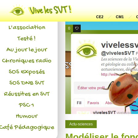
Actualités
CE2
CM1
L'association
0
0
Testé !
Au jour le jour
Chroniques radio
SOS Exposés
SOS DNB SVT
Réussites en SVT
PSC 1
Humour
Actu-sciences
Café Pédagogique
Modéliser le fon