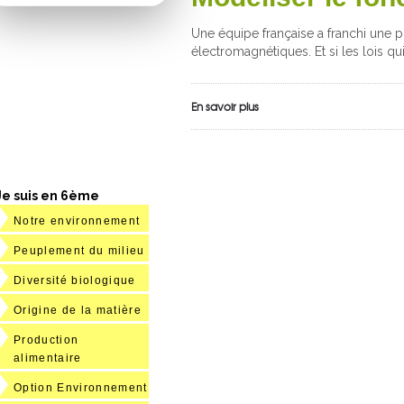
Une équipe française a franchi une p
électromagnétiques. Et si les lois q
En savoir plus
Je suis en 6ème
Notre environnement
Peuplement du milieu
Diversité biologique
Origine de la matière
Production
alimentaire
Option Environnement