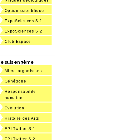
Risques géologiques
Option scientifique
ExpoSciences S.1
ExpoSciences S.2
Club Espace
Je suis en 3ème
Micro-organismes
Génétique
Responsabilité
humaine
Evolution
Histoire des Arts
EPI Twitter S.1
EPI Twitter S.2