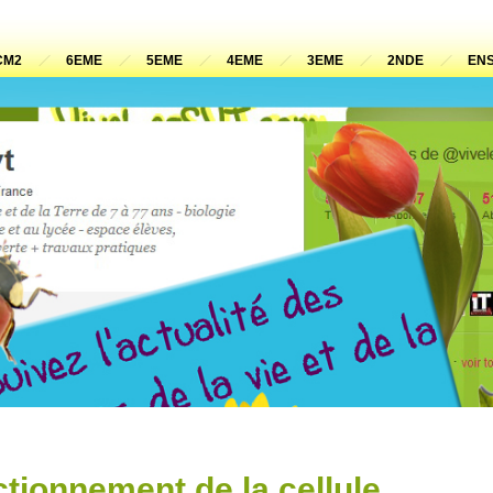
CM2
6EME
5EME
4EME
3EME
2NDE
ENS
ctionnement de la cellule