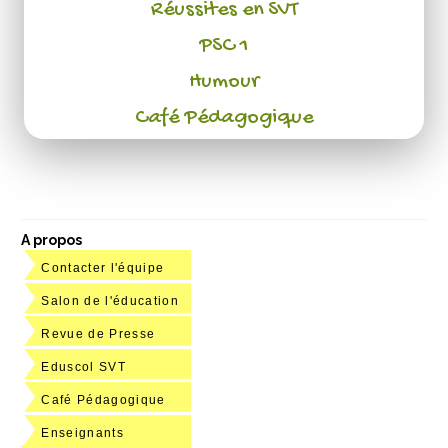
Réussites en SVT
PSC 1
Humour
Café Pédagogique
A propos
Contacter l'équipe
Salon de l'éducation
Revue de Presse
Eduscol SVT
Café Pédagogique
Enseignants