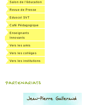
Salon de l'éducation
Revue de Presse
Eduscol SVT
Café Pédagogique
Enseignants
Innovants
Vers les amis
Vers les collèges
Vers les institutions
PARTENARIATS