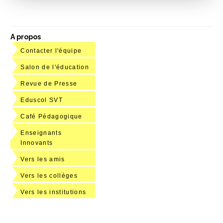
A propos
Contacter l'équipe
Salon de l'éducation
Revue de Presse
Eduscol SVT
Café Pédagogique
Enseignants
Innovants
Vers les amis
Vers les collèges
Vers les institutions