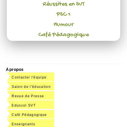
Réussites en SVT
PSC 1
Humour
Café Pédagogique
A propos
Contacter l'équipe
Salon de l'éducation
Revue de Presse
Eduscol SVT
Café Pédagogique
Enseignants