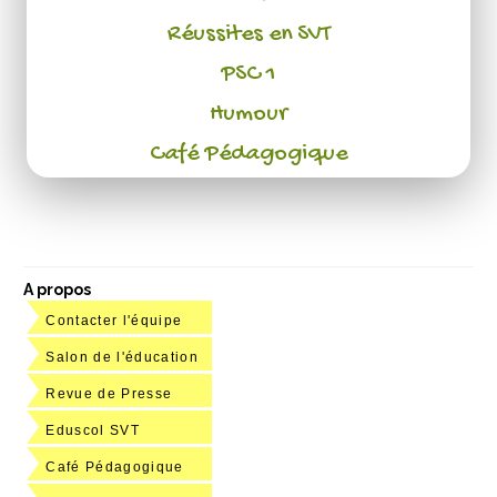
Réussites en SVT
PSC 1
Humour
Café Pédagogique
A propos
Contacter l'équipe
Salon de l'éducation
Revue de Presse
Eduscol SVT
Café Pédagogique