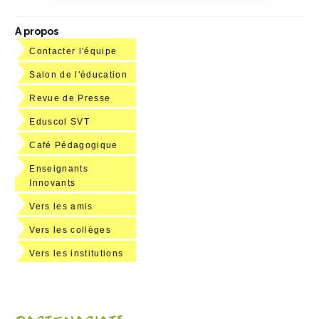
A propos
Contacter l'équipe
Salon de l'éducation
Revue de Presse
Eduscol SVT
Café Pédagogique
Enseignants
Innovants
Vers les amis
Vers les collèges
Vers les institutions