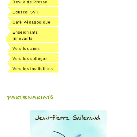
Revue de Presse
Eduscol SVT
Café Pédagogique
Enseignants
Innovants
Vers les amis
Vers les collèges
Vers les institutions
PARTENARIATS