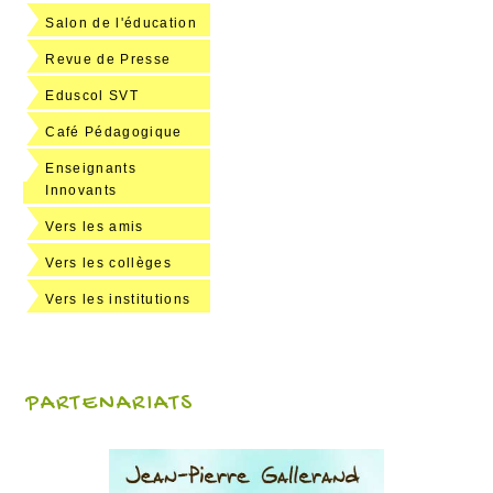
Salon de l'éducation
Revue de Presse
Eduscol SVT
Café Pédagogique
Enseignants
Innovants
Vers les amis
Vers les collèges
Vers les institutions
PARTENARIATS