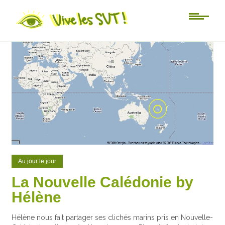
0
0
Au jour le jour
La Nouvelle Calédonie by
Hélène
Hélène nous fait partager ses clichés marins pris en Nouvelle-