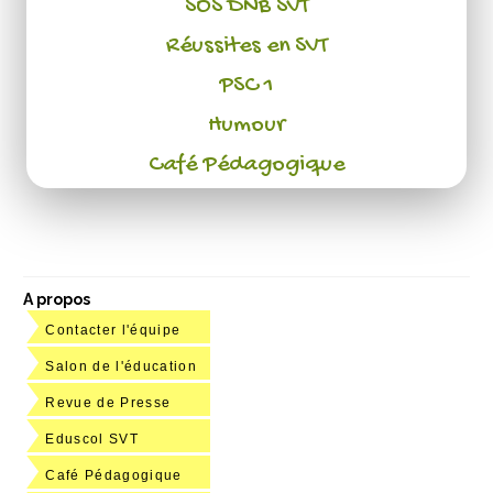
SOS DNB SVT
Réussites en SVT
PSC 1
Humour
Café Pédagogique
A propos
Contacter l'équipe
Salon de l'éducation
Revue de Presse
Eduscol SVT
Café Pédagogique