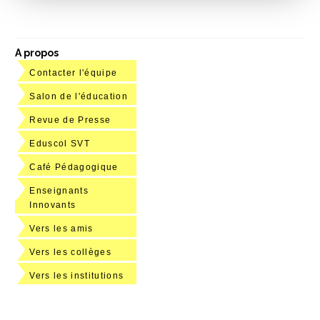
A propos
Contacter l'équipe
Salon de l'éducation
Revue de Presse
Eduscol SVT
Café Pédagogique
Enseignants
Innovants
Vers les amis
Vers les collèges
Vers les institutions