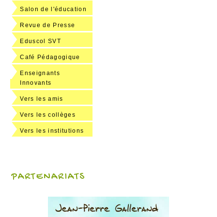
Salon de l'éducation
Revue de Presse
Eduscol SVT
Café Pédagogique
Enseignants
Innovants
Vers les amis
Vers les collèges
Vers les institutions
PARTENARIATS