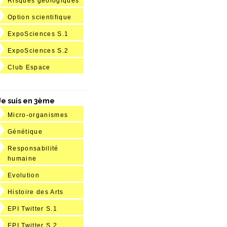
Risques géologiques
Option scientifique
ExpoSciences S.1
ExpoSciences S.2
Club Espace
Je suis en 3ème
Micro-organismes
Génétique
Responsabilité
humaine
Evolution
Histoire des Arts
EPI Twitter S.1
EPI Twitter S.2