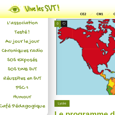
Actualités
CE2
CM1
L'association
0
4
Testé !
Au jour le jour
Chroniques radio
SOS Exposés
SOS DNB SVT
Réussites en SVT
PSC 1
Humour
Lycée
Café Pédagogique
Le programme d