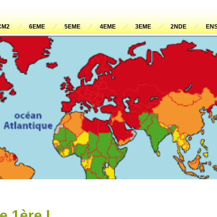
CM2
6EME
5EME
4EME
3EME
2NDE
ENS
e 1ère L