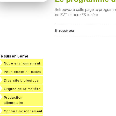
Retrouvez à cette page le programme
de SVT en 1ère ES et 1ère
En savoir plus
Je suis en 6ème
Notre environnement
Peuplement du milieu
Diversité biologique
Origine de la matière
Production
alimentaire
Option Environnement